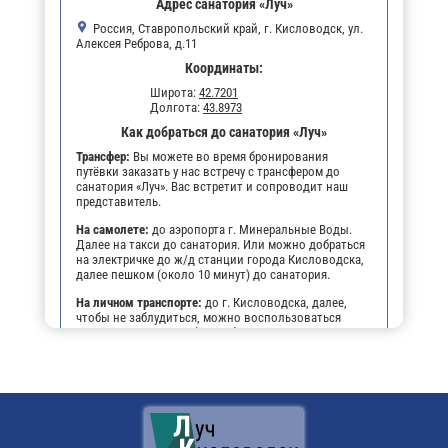
Адрес санатория «Луч»
Россия, Ставропольский край, г. Кисловодск, ул.
Алексея Реброва, д.11
Координаты:
Широта:
42.7201
Долгота:
43.8973
Как добраться до санатория «Луч»
Трансфер:
Вы можете во время бронирования
путёвки заказать у нас встречу с трансфером до
санатория «Луч». Вас встретит и сопроводит наш
представитель.
На самолете:
до аэропорта г. Минеральные Воды.
Далее на такси до санатория. Или можно добраться
на электричке до ж/д станции города Кисловодска,
далее пешком (около 10 минут) до санатория.
На личном транспорте:
до г. Кисловодска, далее,
чтобы не заблудиться, можно воспользоваться
навигатором. По прибытии будет возможность
оставить автомобиль на парковке санатория.
Поездом:
до ж/д вокзала г. Кисловодска, далее или
пешком (около 10 минут) до санатория, или на
маршрутном такси.