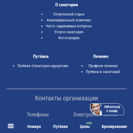
О санатории
Спортивный отдых
Акватермальный комплекс
Часто задаваемые вопросы
Услуги санатория
Фотогалерея
Путёвки
Лечение
Путёвка «Санаторно-курортная»
Профили лечения
Путёвки в санаторий
Контакты организации
СВЯЗАТЬСЯ
С НАМИ
Телефоны
Электронная почта
8 (800) 2000-451
✉️ kmvkurorts@mail.ru
Номера
Путёвки
Цены
Бронирование
+7 (87937) 5-90-00