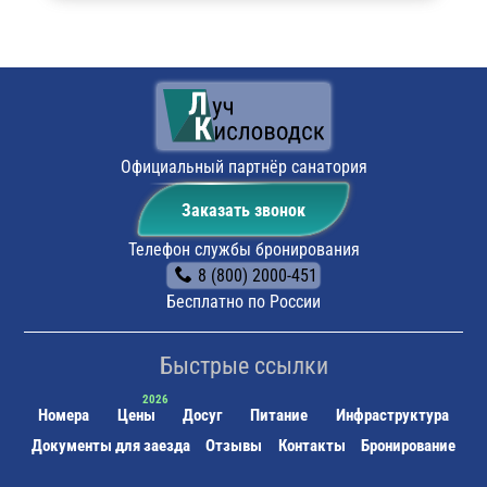
навигатором. По прибытии будет возможность
оставить автомобиль на парковке санатория.
Поездом:
до ж/д вокзала г. Кисловодска, далее или
пешком (около 10 минут) до санатория, или на
маршрутном такси.
Официальный партнёр санатория
Заказать звонок
Телефон службы бронирования
8 (800) 2000-451
Бесплатно по России
Быстрые ссылки
Номера
Цены
Досуг
Питание
Инфраструктура
Документы для заезда
Отзывы
Контакты
Бронирование