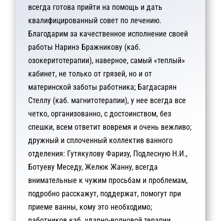
всегда готова прийти на помощь и дать
квалифицированный совет по лечению.
Благодарим за качественное исполнение своей
работы Наринэ Бражникову (каб.
озокеритотерапии), наверное, самый «теплый»
кабинет, не только от грязей, но и от
материнской заботы работника; Багдасарян
Стеллу (каб. магнитотерапии), у нее всегда все
четко, организованно, с достоинством, без
спешки, всем ответит вовремя и очень вежливо;
дружный и сплоченный коллектив ванного
отделения: Гутякулову Фаризу, Подлесную Н.И.,
Ботуеву Меседу, Желюк Жанну, всегда
внимательные к чужим просьбам и проблемам,
подробно расскажут, поддержат, помогут при
приеме ванны, кому это необходимо;
работников каб. ударно-волновой терапии