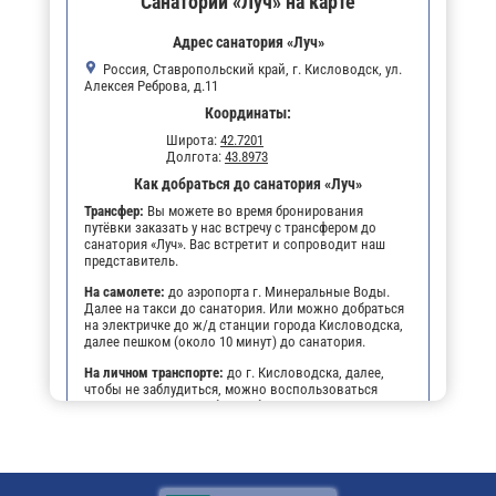
Санаторий «Луч» на карте
Адрес санатория «Луч»
Россия, Ставропольский край, г. Кисловодск, ул.
Алексея Реброва, д.11
Координаты:
Широта:
42.7201
Долгота:
43.8973
Как добраться до санатория «Луч»
Трансфер:
Вы можете во время бронирования
путёвки заказать у нас встречу с трансфером до
санатория «Луч». Вас встретит и сопроводит наш
представитель.
На самолете:
до аэропорта г. Минеральные Воды.
Далее на такси до санатория. Или можно добраться
на электричке до ж/д станции города Кисловодска,
далее пешком (около 10 минут) до санатория.
На личном транспорте:
до г. Кисловодска, далее,
чтобы не заблудиться, можно воспользоваться
навигатором. По прибытии будет возможность
оставить автомобиль на парковке санатория.
Поездом:
до ж/д вокзала г. Кисловодска, далее или
пешком (около 10 минут) до санатория, или на
маршрутном такси.