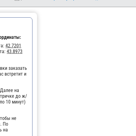
ординаты:
та:
42.7201
та:
43.8973
вки заказать
ас встретит и
 Далее на
ктричке до ж/
ло 10 минут)
чтобы не
. По
ь на