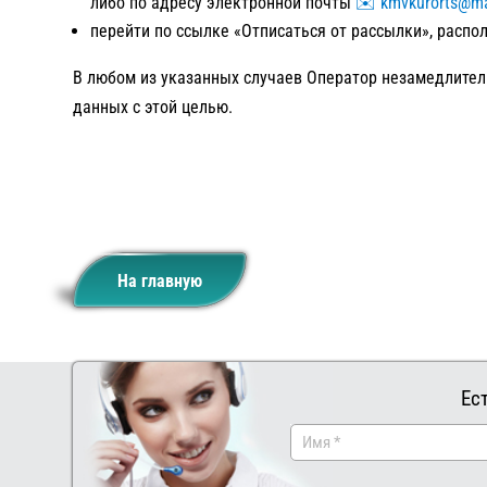
либо по адресу электронной почты
✉️ kmvkurorts@ma
перейти по ссылке «Отписаться от рассылки», распо
В любом из указанных случаев Оператор незамедлител
данных с этой целью.
На главную
Ес