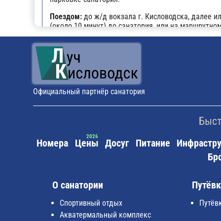
Поездом:
до ж/д вокзала г. Кисловодска, далее и
(около 10 минут) до санатория, или на маршрутном
Официальный партнёр санатория
Быст
Номера
Цены
Досуг
Питание
Инфрастру
Бр
О санатории
Путёв
Спортивный отдых
Путёв
Акватермальный комплекс