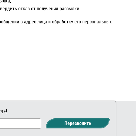
ылка;
вердить отказ от получения рассылки.
общений в адрес лица и обработку его персональных
ч»!
Заказать
Ваш
Перезвоните
комментарий