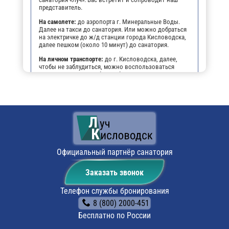
представитель.
На самолете:
до аэропорта г. Минеральные Воды.
Далее на такси до санатория. Или можно добраться
на электричке до ж/д станции города Кисловодска,
далее пешком (около 10 минут) до санатория.
На личном транспорте:
до г. Кисловодска, далее,
чтобы не заблудиться, можно воспользоваться
навигатором. По прибытии будет возможность
оставить автомобиль на парковке санатория.
Поездом:
до ж/д вокзала г. Кисловодска, далее или
пешком (около 10 минут) до санатория, или на
маршрутном такси.
Официальный партнёр санатория
Заказать звонок
Телефон службы бронирования
8 (800) 2000-451
Бесплатно по России