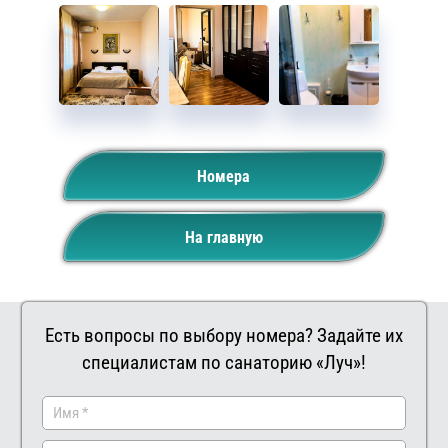
Номера
На главную
Есть вопросы по выбору номера? Задайте их
специалистам по санаторию «Луч»!
Заказать
Ваш
комментар