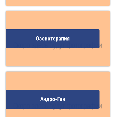
Озонотерапия
Андро-Гин