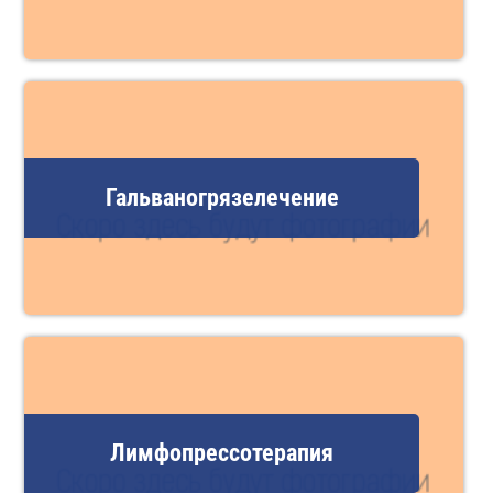
Гальваногрязелечение
Лимфопрессотерапия