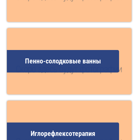
Пенно-солодковые ванны
Иглорефлексотерапия