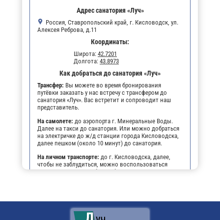
Адрес санатория «Луч»
Россия, Ставропольский край, г. Кисловодск, ул.
Алексея Реброва, д.11
Координаты:
Широта:
42.7201
Долгота:
43.8973
Как добраться до санатория «Луч»
Трансфер:
Вы можете во время бронирования
путёвки заказать у нас встречу с трансфером до
санатория «Луч». Вас встретит и сопроводит наш
представитель.
На самолете:
до аэропорта г. Минеральные Воды.
Далее на такси до санатория. Или можно добраться
на электричке до ж/д станции города Кисловодска,
далее пешком (около 10 минут) до санатория.
На личном транспорте:
до г. Кисловодска, далее,
чтобы не заблудиться, можно воспользоваться
навигатором. По прибытии будет возможность
оставить автомобиль на парковке санатория.
Поездом:
до ж/д вокзала г. Кисловодска, далее или
пешком (около 10 минут) до санатория, или на
маршрутном такси.